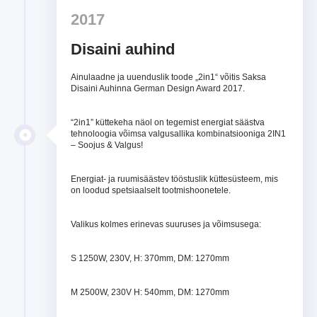
2017
Disaini auhind
Ainulaadne ja uuenduslik toode „2in1“ võitis Saksa
Disaini Auhinna German Design Award 2017.
“2in1” küttekeha näol on tegemist energiat säästva
tehnoloogia võimsa valgusallika kombinatsiooniga 2IN1
– Soojus & Valgus!
Energiat- ja ruumisäästev tööstuslik küttesüsteem, mis
on loodud spetsiaalselt tootmishoonetele.
Valikus kolmes erinevas suuruses ja võimsusega:
S 1250W, 230V, H: 370mm, DM: 1270mm
M 2500W, 230V H: 540mm, DM: 1270mm