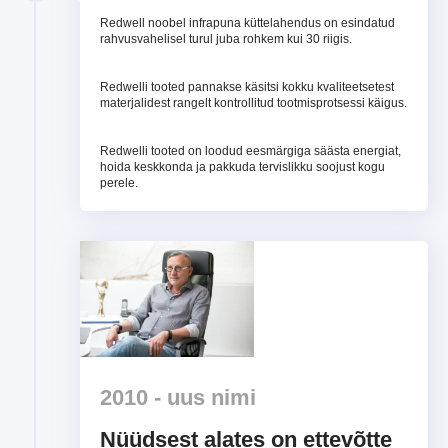
Redwell noobel infrapuna küttelahendus on esindatud
rahvusvahelisel turul juba rohkem kui 30 riigis.
Redwelli tooted pannakse käsitsi kokku kvaliteetsetest
materjalidest rangelt kontrollitud tootmisprotsessi käigus.
Redwelli tooted on loodud eesmärgiga säästa energiat,
hoida keskkonda ja pakkuda tervislikku soojust kogu
perele.
2010 - uus nimi
Nüüdsest alates on ettevõtte