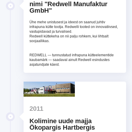
nimi "Redwell Manufaktur
GmbH"
Ühe mehe unistusest ja ideest on saanud juhtiv
infrapuna kütte tootja. Redwelli tooted on innovatiivsed,
vastupidavad ja turvalised.
Redwell küttekeha on nii palju rohkem, kui lihtsalt
soojaallikas.
REDWELL — tunnustatud infrapuna kütteelementide
kaubamärk — saadaval ainult Redwell esindustes
asjatundjate käest.
2011
Kolimine uude majja
Ökopargis Hartbergis