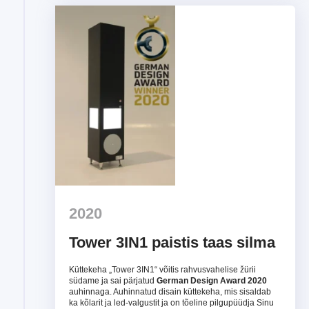
2020
Tower 3IN1 paistis taas silma
Küttekeha „Tower 3IN1“ võitis rahvusvahelise žürii
südame ja sai pärjatud
German Design Award 2020
auhinnaga. Auhinnatud disain küttekeha, mis sisaldab
ka kõlarit ja led-valgustit ja on tõeline pilgupüüdja Sinu