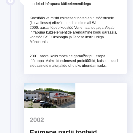
toodetud infrapuna kütteelementidega.
Koostöös valmisid esimesed tooted ehitustööstusele
(kuivatitesse) ettevõtte endise nime all WLL.
2000. aastal lõpeb koostöö Venemaa tootjaga. Algab
infrapuna kütteelementide arendamine kodu garaažis,
koostöö GSF Ökoloogia ja Tervise Instituudiga
Münchenis.
2001. aastal kolis tootmine garaažist puussepa
töötuppa. Valmisid esimesed prototüübid, katsetati uusi
sidusaineid materjalide ohutuks ühendamiseks.
2002
Esimene partii tooteid