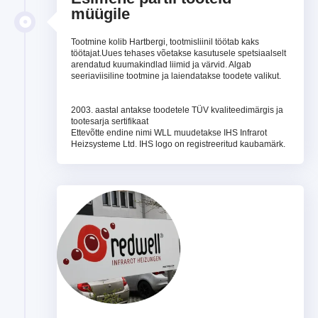
müügile
Tootmine kolib Hartbergi, tootmisliinil töötab kaks
töötajat.Uues tehases võetakse kasutusele spetsiaalselt
arendatud kuumakindlad liimid ja värvid. Algab
seeriaviisiline tootmine ja laiendatakse toodete valikut.
2003. aastal antakse toodetele TÜV kvaliteedimärgis ja
tootesarja sertifikaat
Ettevõtte endine nimi WLL muudetakse IHS Infrarot
Heizsysteme Ltd. IHS logo on registreeritud kaubamärk.