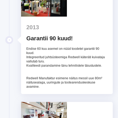
2013
Garantii 90 kuud!
Endise 60 kuu asemel on nüüd toodetel garantii 90
kuud.
Integreeritud juhtsüsteemiga Redwell käteräti kuivataja
vallutab turu.
Kvaliteedi parandamine tänu tehnilistele täiustustele.
Redwell Manufaktur esimene näitus messil uue 80m²
näitusealaga, uuringute ja tootearenduskeskuse
avamine.