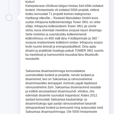
kodus!
Kahepäevase võistluse käigus hindas žürii kõiki esitatud
tooteid. Hindamisele oli esitatud 5000 projekti, millest
kokku tunnustati 71 projekti kolmes kategoorias.
Hartbergi ettevõte – Redwell Manufaktur GmbH koos
uudse infrapuna kütteelemendiga Tower 3IN1 on uhke
võitja. Infrapuna küttesüsteem Tower 3IN1 jäi züriile
silma, kuna ühendab meeldiva soojuse kauni disainiga.
Selle mobiilse ja uuendusliku kütteelemendi
küttevõimsus on 800 vatti tänu 4 küttepinnale ja 360 °
soojuse eraldumisele küttetorni ümber. Infrapuna soojus
levib ruumis kiiresti ja energiasäästlikult. Oma ajatu
disaini ja praktiliste lisadega pakub TOWER 3IN1 ruumis
ka meeldivat ja harmoonilist muusikat tänu Bluetooth-
moodulile.
Saksamaa disainiauhinnaga tunnustatakse
uuenduslikke tooteid ja projekte, nende tootjaid ja
disainereid, kes on Saksamaa ja rahvusvahelise
disainimaastiku teerajajad. Auhindu jagab tippklassi
rahvusvaheline žürii. Saksamaa disainiauhind avastab
ja esitleb ainulaadseid disainisuundi: võistlus, mis
edendab disainile suunatud majandust. Alates 2012.
aastast tunnustab Saksamaa kaubamärgi- ja
disaininõukogu igal aastal rahvusvahelisel tasandil
silmapaistvaid tooteid ja teenuseid ning autasustab neid
Saksamaa disainiauhinnaga. Üle 5000 hindamisele