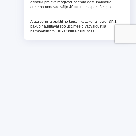
esitatud projekti räägivad iseenda eest. Ihaldatud
auhinna annavad välja 40 tuntud eksperti 8 riigist.
Ajatu vorm ja praktiline taust – küttekeha Tower 3IN1
pakub nauditavat soojust, meeldivat valgust ja
harmoonilist muusikat stiilselt sinu toas.