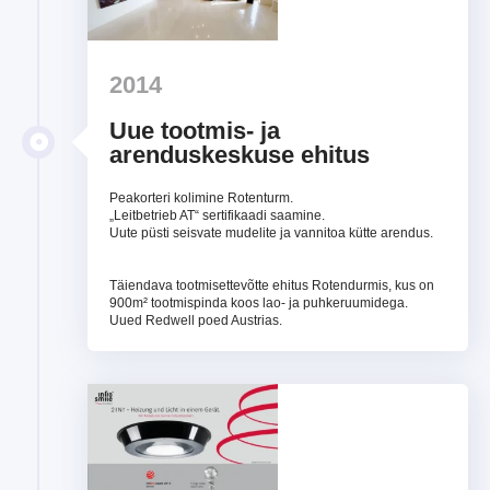
2014
Uue tootmis- ja
arenduskeskuse ehitus
Peakorteri kolimine Rotenturm.
„Leitbetrieb AT“ sertifikaadi saamine.
Uute püsti seisvate mudelite ja vannitoa kütte arendus.
Täiendava tootmisettevõtte ehitus Rotendurmis, kus on
900m² tootmispinda koos lao- ja puhkeruumidega.
Uued Redwell poed Austrias.