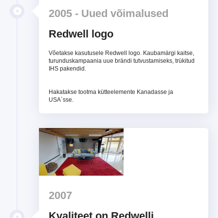
2005 - Uued võimalused
Redwell logo
Võetakse kasutusele Redwell logo. Kaubamärgi kaitse,
turunduskampaania uue brändi tutvustamiseks, trükitud
IHS pakendid.
Hakatakse tootma kütteelemente Kanadasse ja
USA`sse.
2007
Kvaliteet on Redwelli