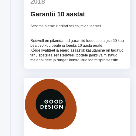
2018
Garantii 10 aastat
Sest me oleme kindlad selles, mida teeme!
Redwell on pikendanud garantiid toodetele algse 60 kuu
pealt 90 kuu peale ja lõpuks 10 aasta peale.
Kõrge kvaliteet ja energiasäästlik kasutamine on tagatud
tänu spetsiaalselt Redwelli toodete jaoks valmistatud
materjalidele ja rangelt kontrollitud tootmisprotsessile