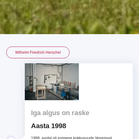
Wilhelm Friedrich Herschel
Iga algus on raske
Aasta 1998
1998. aastal oli esimene kokkupuude Venemaal