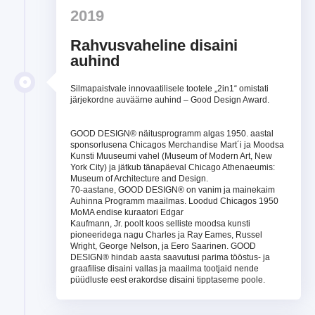
2019
Rahvusvaheline disaini
auhind
Silmapaistvale innovaatilisele tootele „2in1“ omistati
järjekordne auväärne auhind – Good Design Award.
GOOD DESIGN® näitusprogramm algas 1950. aastal
sponsorlusena Chicagos Merchandise Mart´i ja Moodsa
Kunsti Muuseumi vahel (Museum of Modern Art, New
York City) ja jätkub tänapäeval Chicago Athenaeumis:
Museum of Architecture and Design.
70-aastane, GOOD DESIGN® on vanim ja mainekaim
Auhinna Programm maailmas. Loodud Chicagos 1950
MoMA endise kuraatori Edgar
Kaufmann, Jr. poolt koos selliste moodsa kunsti
pioneeridega nagu Charles ja Ray Eames, Russel
Wright, George Nelson, ja Eero Saarinen. GOOD
DESIGN® hindab aasta saavutusi parima tööstus- ja
graafilise disaini vallas ja maailma tootjaid nende
püüdluste eest erakordse disaini tipptaseme poole.