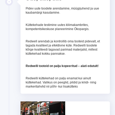
Pidev uute toodete arendamine, müügijuhend ja uue
kaubamärgi kasutamine.
Küttekehade testimine uutes kliimakambrites,
kompetentsikeskuse planeerimine Ökopargis.
Redwell arendab ja kontrollib oma tooteid pidevalt, et
tagada kvaliteet ja efektiivne küte. Redwelli toodete
kõrge kvaliteedi tagavad parimad materjalid, millest
küttekehad kokku pannakse.
Redwelli tooteid on palju kopeeritud – alati edutult!
Redwelli küttekehad on palju enamat kui ainult
küttekehad. Valikus on peeglid, pildid ja kriidi- ning
markeritahvlid nii põhi- kui lisakütteks