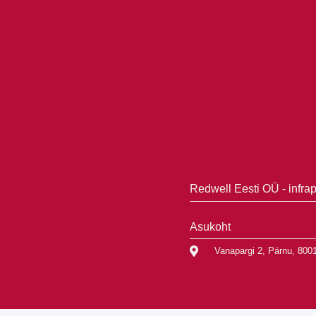
Redwell Eesti OÜ - infra
Asukoht
Vanapargi 2, Pärnu, 80