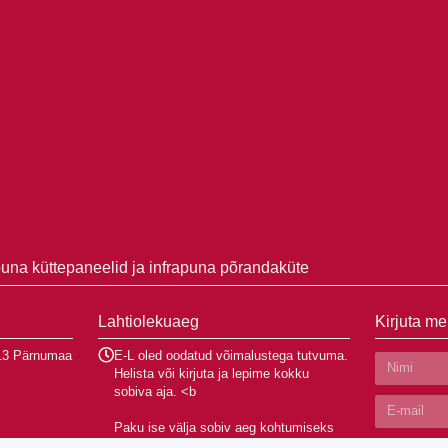
puna küttepaneelid ja infrapuna põrandaküte
Lahtiolekuaeg
Kirjuta me
013 Pärnumaa
E-L oled oodatud võimalustega tutvuma.
Helista või kirjuta ja lepime kokku
sobiva aja. <b
Paku ise välja sobiv aeg kohtumiseks
kas kontoris või sinu juures objektil.