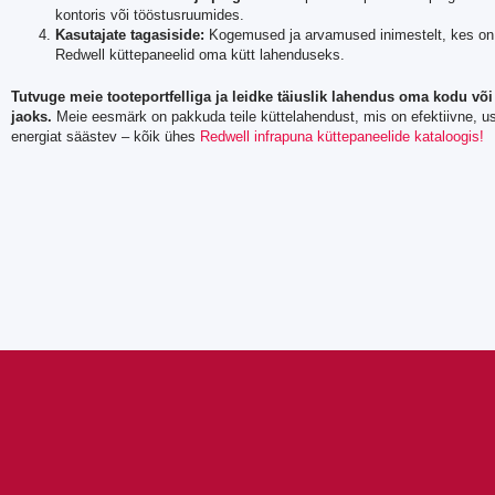
kontoris või tööstusruumides.
Kasutajate tagasiside:
Kogemused ja arvamused inimestelt, kes on 
Redwell küttepaneelid oma kütt lahenduseks.
Tutvuge meie tooteportfelliga ja leidke täiuslik lahendus oma kodu võ
jaoks.
Meie eesmärk on pakkuda teile küttelahendust, mis on efektiivne, u
energiat säästev – kõik ühes
Redwell infrapuna küttepaneelide kataloogis!