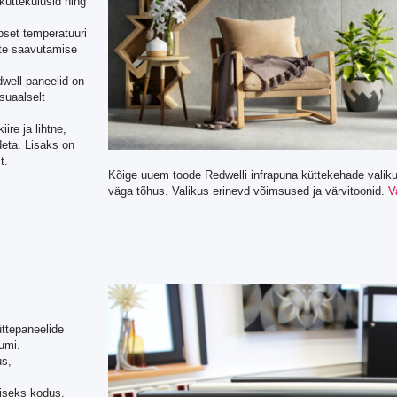
küttekulusid ning
pset temperatuuri
ste saavutamise
dwell paneelid on
isuaalselt
ire ja lihtne,
eta. Lisaks on
t.
Kõige uuem toode Redwelli infrapuna küttekehade valik
väga tõhus. Valikus erinevd võimsused ja värvitoonid.
V
ttepaneelide
umi.
us,
iseks kodus,