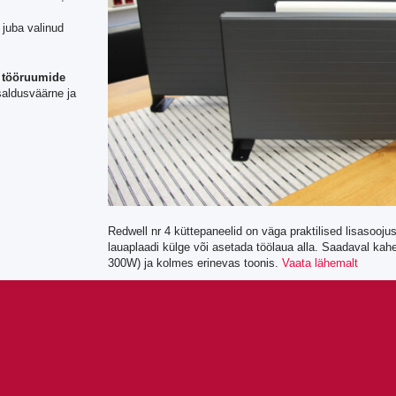
juba valinud
i tööruumide
saldusväärne ja
Redwell nr 4 küttepaneelid on väga praktilised lisasoojus
lauaplaadi külge või asetada töölaua alla. Saadaval ka
300W) ja kolmes erinevas toonis.
Vaata lähemalt