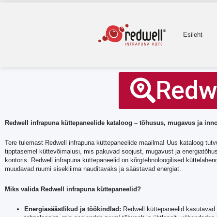
Skip
to
content
Esileht
Redwe
Redwell infrapuna küttepaneelide kataloog – tõhusus, mugavus ja inn
Tere tulemast Redwell infrapuna küttepaneelide maailma! Uus kataloog tut
tipptasemel küttevõimalusi, mis pakuvad soojust, mugavust ja energiatõhus
kontoris. Redwell infrapuna küttepaneelid on kõrgtehnoloogilised küttelahe
muudavad ruumi sisekliima nauditavaks ja säästavad energiat.
Miks valida Redwell infrapuna küttepaneelid?
Energiasäästlikud ja töökindlad:
Redwell küttepaneelid kasutavad 