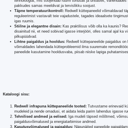
tehnoloogiat, mis soojendab ruumi tõhusalt ja ühtlaselt, vähendades 
pakkudes samas meeldivat ja tervislikku soojust.
Täpne temperatuurikontroll:
Redwell küttepaneelid võimaldavad tä
reguleerimist vastavalt teie vajadustele, tagades ideaalsete tingimu
igas ruumis.
Stiilne ja elegantne disain:
Kas praktilisus võib olla ka kaunis? Re
disainitud nii, et need sobivad igasse interjööri, olles samal ajal ka v
pilkupüüdvad.
Lihtne paigaldus ja hooldus:
Redwell küttepaneelide paigaldus on ki
võimaldades lahendada kütteprobleemid ilma suuremate remonditööd
paneelide kasutamine hooldusvaba, piisab niiske lapiga puhatamises
Kataloogi sisu:
Redwell infrapuna küttepaneelide tooted:
Tutvustame erinevaid kü
mudeleid ja nende omadusi, et aidata leida parim lahendus igasse ru
Tehnilised andmed ja eelised:
Iga mudeli täpsed mõõtmed, võims
paigaldusvõimalused ja energiatarbimise andmed.
Kasutusvõimalused ja paigaldus:
Näpunäited paneelide paigaldam