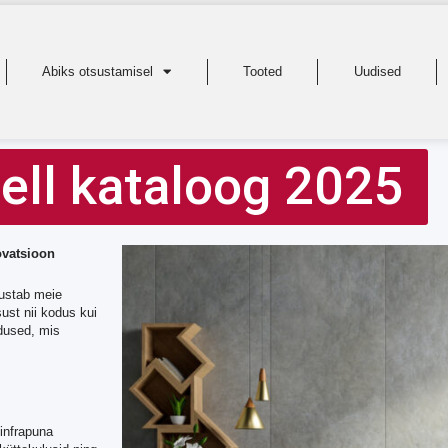
Abiks otsustamisel
Tooted
Uudised
ll kataloog 2025
ovatsioon
vustab meie
ust nii kodus kui
ndused, mis
infrapuna