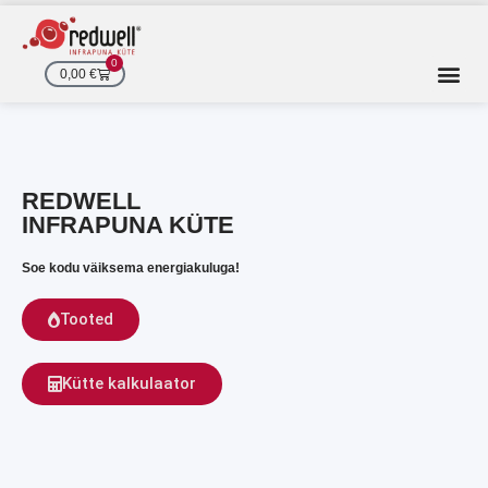
Skip
to
content
0
Cart
0,00
€
REDWELL
INFRAPUNA KÜTE
Soe kodu väiksema energiakuluga!
Tooted
Kütte kalkulaator