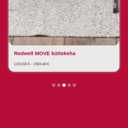
Pipewave seina- ja laekinnitusega
(valge)
Price
882,88
€
–
1652,92
€
range:
882,88 €
through
1652,92 €