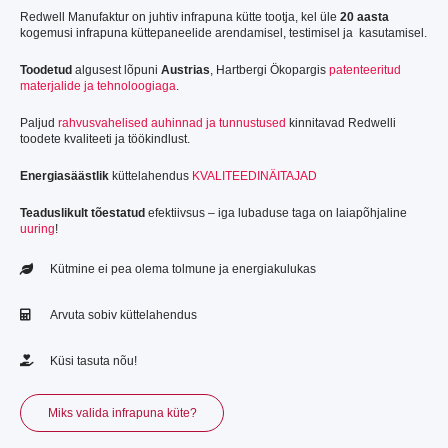
Redwell Manufaktur on juhtiv infrapuna kütte tootja, kel üle
20 aasta
kogemusi infrapuna küttepaneelide arendamisel, testimisel ja kasutamisel.
Toodetud
algusest lõpuni
Austrias
, Hartbergi Ökopargis
patenteeritud
materjalide ja tehnoloogiaga
.
Paljud
rahvusvahelised auhinnad ja tunnustused
kinnitavad Redwelli
toodete kvaliteeti ja töökindlust.
Energiasäästlik
küttelahendus
KVALITEEDINÄITAJAD
Teaduslikult tõestatud
efektiivsus – iga lubaduse taga on laiapõhjaline
uuring
!
Kütmine ei pea olema tolmune ja energiakulukas
Arvuta sobiv küttelahendus
Küsi tasuta nõu!
Miks valida infrapuna küte?