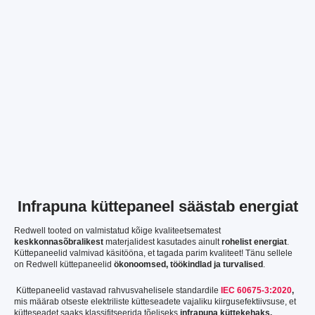
Infrapuna küttepaneel säästab energiat
Redwell tooted on valmistatud kõige kvaliteetsematest
keskkonnasõbralikest
materjalidest kasutades ainult
rohelist energiat
.
Küttepaneelid valmivad käsitööna, et tagada parim kvaliteet! Tänu sellele
on Redwell küttepaneelid
ökonoomsed, töökindlad ja turvalised
.
Küttepaneelid vastavad rahvusvahelisele standardile
IEC 60675-3:2020
,
mis määrab otseste elektriliste kütteseadete vajaliku kiirgusefektiivsuse, et
kütteseadet saaks klassifitseerida tõeliseks
infrapuna küttekehaks.