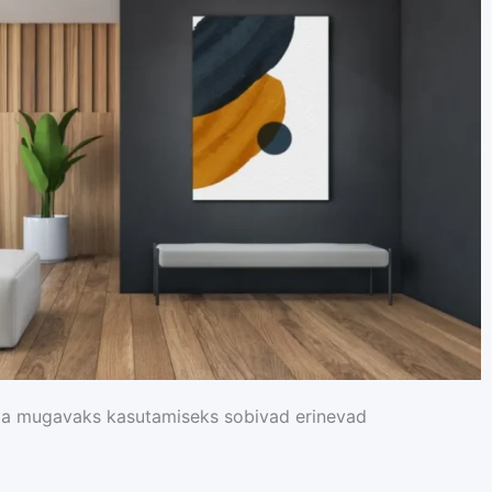
 ja mugavaks kasutamiseks sobivad erinevad