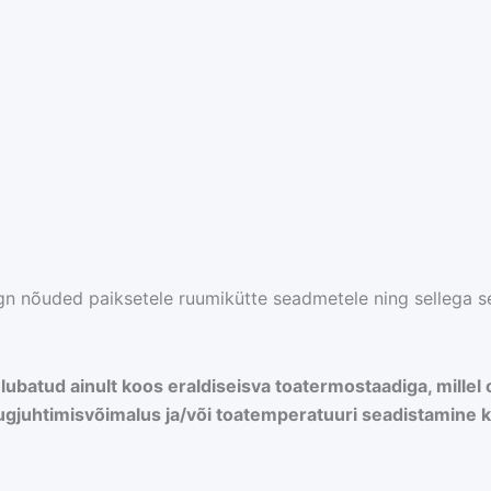
n nõuded paiksetele ruumikütte seadmetele ning sellega s
ubatud ainult koos eraldiseisva toatermostaadiga, millel 
kaugjuhtimisvõimalus ja/või toatemperatuuri seadistamine