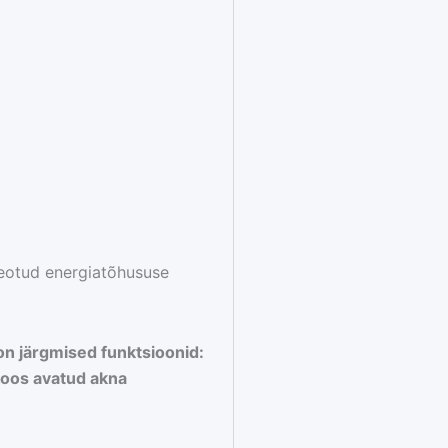
eotud energiatõhususe
on järgmised funktsioonid:
 koos avatud akna