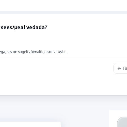
e sees/peal vedada?
, siis on sageli võimalik ja soovituslik.
← Ta