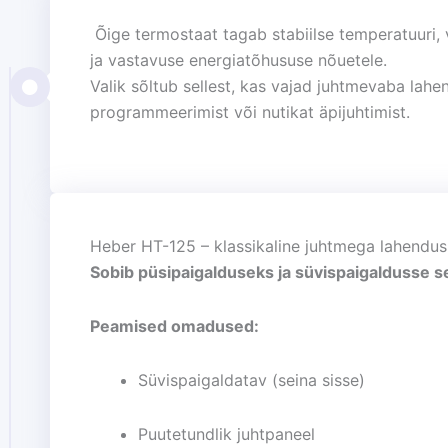
Õige termostaat tagab stabiilse temperatuuri,
ja vastavuse energiatõhususe nõuetele.
Valik sõltub sellest, kas vajad juhtmevaba lahe
programmeerimist või nutikat äpijuhtimist.
Heber HT-125 – klassikaline juhtmega lahendus
Sobib püsipaigalduseks ja süvispaigaldusse se
Peamised omadused:
Süvispaigaldatav (seina sisse)
Puutetundlik juhtpaneel