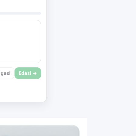
gasi
Edasi →