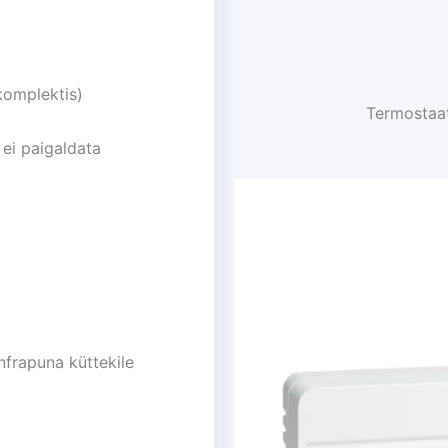
komplektis)
Termostaa
 ei paigaldata
nfrapuna küttekile