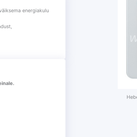
 väiksema energiakulu
ndust,
inale.
Hebe