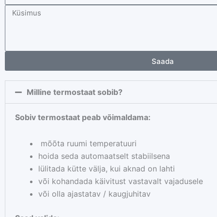
post
Sõnum
Saada
Milline termostaat sobib?
Sobiv termostaat peab võimaldama:
mõõta ruumi temperatuuri
hoida seda automaatselt stabiilsena
lülitada kütte välja, kui aknad on lahti
või kohandada käivitust vastavalt vajadusele
või olla ajastatav / kaugjuhitav