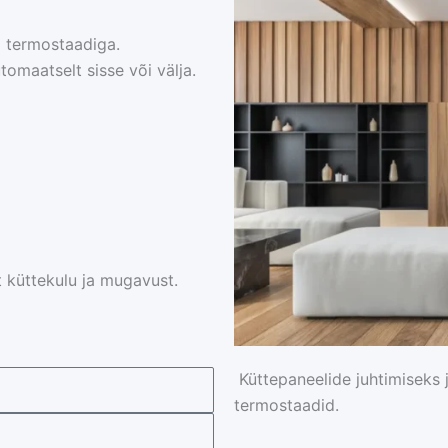
a termostaadiga.
omaatselt sisse või välja.
 küttekulu ja mugavust.
Küttepaneelide juhtimiseks
termostaadid.