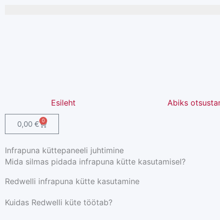
Skip
to
content
Esileht
Abiks otsusta
0
Cart
0,00
€
Infrapuna küttepaneeli juhtimine
Mida silmas pidada infrapuna kütte kasutamisel?
Redwelli infrapuna kütte kasutamine
Kuidas Redwelli küte töötab?