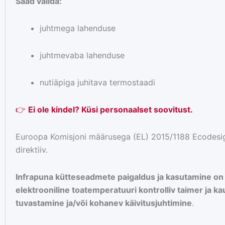
Saad valida:
juhtmega lahenduse
juhtmevaba lahenduse
nutiäpiga juhitava termostaadi
👉
Ei ole kindel? Küsi personaalset soovitust.
Euroopa Komisjoni määrusega (EL) 2015/1188 Ecodesig
direktiiv.
Infrapuna kütteseadmete paigaldus ja kasutamine on l
elektrooniline toatemperatuuri kontrolliv taimer ja 
tuvastamine ja/või kohanev käivitusjuhtimine
.