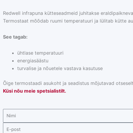
Redwell infrapuna kütteseadmeid juhitakse eraldipaiknev
Termostaat mõõdab ruumi temperatuuri ja lülitab kütte aut
See tagab:
ühtlase temperatuuri
energiasäästu
turvalise ja nõuetele vastava kasutuse
Õige termostaadi asukoht ja seadistus mõjutavad otseselt
Küsi nõu meie spetsialistilt.
Nimi
E-