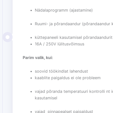
Nädalaprogramm (ajastamine)
Ruumi- ja põrandaandur (põrandaandur 
küttepaneeli kasutamisel põrandaandurit
16A / 250V lülitusvõimsus
Parim valik, kui:
soovid töökindlat lahendust
kaablite paigaldus ei ole probleem
vajad põranda temperatuuri kontrolli nt i
kasutamisel
vajad pinnapealset paigaldust