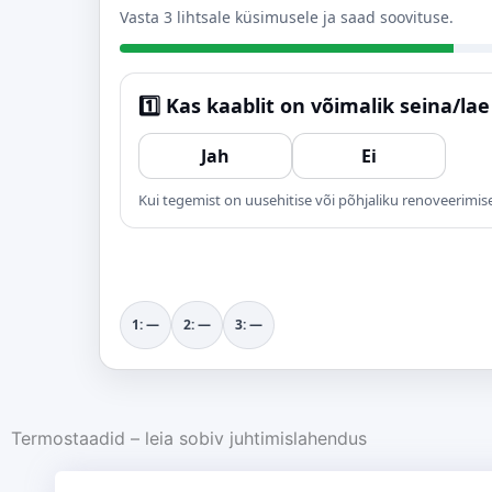
Vasta 3 lihtsale küsimusele ja saad soovituse.
1️⃣ Kas kaablit on võimalik seina/la
Jah
Ei
Kui tegemist on uusehitise või põhjaliku renoveerimisega
1: —
2: —
3: —
Termostaadid – leia sobiv juhtimislahendus