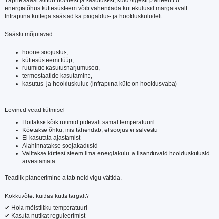
Täpne sääst sõltub hoonest ja kasutusest, kuid õigesti planeeritud
energiatõhus küttesüsteem võib vähendada küttekulusid märgatavalt.
Infrapuna küttega säästad ka paigaldus- ja hoolduskuludelt.
Säästu mõjutavad:
hoone soojustus,
küttesüsteemi tüüp,
ruumide kasutusharjumused,
termostaatide kasutamine,
kasutus- ja hoolduskulud (infrapuna küte on hooldusvaba)
Levinud vead kütmisel
Hoitakse kõik ruumid pidevalt samal temperatuuril
Köetakse õhku, mis tähendab, et soojus ei salvestu
Ei kasutata ajastamist
Alahinnatakse soojakadusid
Valitakse küttesüsteem ilma energiakulu ja lisanduvaid hoolduskulusid
arvestamata
Teadlik planeerimine aitab neid vigu vältida.
Kokkuvõte: kuidas kütta targalt?
✔ Hoia mõistlikku temperatuuri
✔ Kasuta nutikat reguleerimist