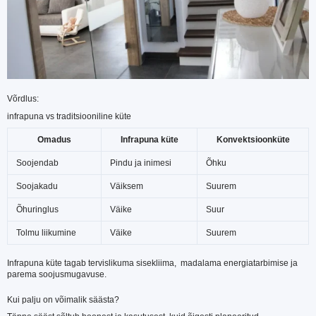
Võrdlus:
infrapuna vs traditsiooniline küte
Omadus
Infrapuna küte
Konvektsioonküte
Soojendab
Pindu ja inimesi
Õhku
Soojakadu
Väiksem
Suurem
Õhuringlus
Väike
Suur
Tolmu liikumine
Väike
Suurem
Infrapuna küte tagab tervislikuma sisekliima, madalama energiatarbimise ja
parema soojusmugavuse.
Kui palju on võimalik säästa?