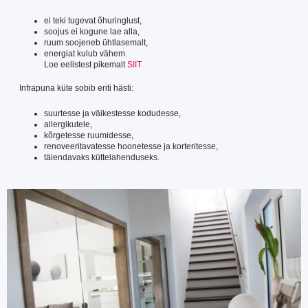
ei teki tugevat õhuringlust,
soojus ei kogune lae alla,
ruum soojeneb ühtlasemalt,
energiat kulub vähem.
Loe eelistest pikemalt
SIIT
Infrapuna küte sobib eriti hästi:
suurtesse ja väikestesse kodudesse,
allergikutele,
kõrgetesse ruumidesse,
renoveeritavatesse hoonetesse ja korteritesse,
täiendavaks küttelahenduseks.