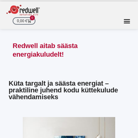
Skip
to
content
0
Cart
0,00
€
Redwell aitab säästa
energiakuludelt!
Küta targalt ja säästa energiat –
praktiline juhend kodu küttekulude
vähendamiseks