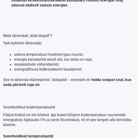
toodetud keskkonnasõbralikult kasutades rohelist energiat ning
aitavad oluliselt säästa energiat
.
Mida tähendab „küta targalt“?
Tark kütmine tähendab:
sobiva temperatuuri hoidmist igas ruumis,
energia kasutamist ainult siis, kui seda on vaja,
soojakadude vähendamist,
energiatõhusa küttesüsteemi kasutamist.
See ei tähenda külmetamist. Vastupidi – eesmärk on
hoida soojust seal, kus
seda päriselt vaja on
.
Soovituslikud toatemperatuurid
Paljud kodud on üle köetud. Iga kraad kõrgem toatemperatuur suurendab
energiakulu ligikaudu 5% ja seob õhuniiskust, nii et see langeb alla tervisliku
taseme.
Soovituslikud temperatuurid: