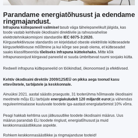
Parandame energiatõhusust ja edendame
ringmajandust.
Infrapuna küttepaneeli valimisel
tasub väga tähelepanelikult jälgida, kas
toode vastab kehtivale ökodisaini direktiivile ja rahvusvahelise
elektrotehnikakomisjoni standardile
IEC 6075-3:2020.
Kiirgusefektiivsuse standardis on kirjeldatud otseste elektriliste kütteseadete
kiirgusefektiivsuse mõõtmine ja kui kõrge see peab olema, et kütteseadet
saaks klassifitseerida
tõeliseks infrapuna küttekehaks.
Mitte kõik
infrapunasoojust kiirgavad paneelid ei suuda ümbritsevat ruumi soojaks kütta.
Redwell infrapuna küttepaneelid on töökindlad, ökonoomsed ja efektiivsed.
Kehtiv ökodisaini direktiiv 2009/125/EÜ on pikka aega toonud kasu
ettevõtetele, tarbijatele ja keskkonnale.
Ainuüksi 2021. aastal säästis praeguste, 31 tooterühma hõlmavate ökodisaini
meetmete mõju ELi tarbijate
energiakuludelt 120 miljardit eurot
ja vähendas
reguleerimisalasse kuuluvate toodete iga-aastast energiatarbimist 10% võrra.
Peagi hakkab kehtima uus jätkusuutlike toodete ökodisaini määrus. Uus
määrus parandab ELi toodete ringlust, energiatõhusust ja muid
keskkonnasäästlikkuse aspekte.
Rohkem keskkonnasäästlikke ja ringmajanduse tooteid!