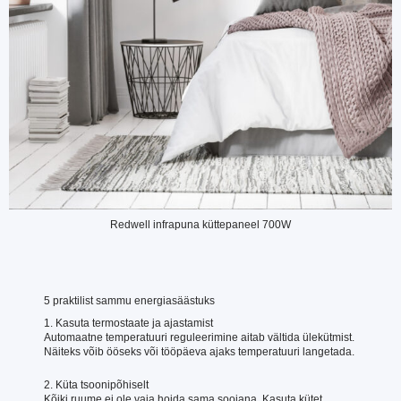
Redwell infrapuna küttepaneel 700W
5 praktilist sammu energiasäästuks
1. Kasuta termostaate ja ajastamist
Automaatne temperatuuri reguleerimine aitab vältida ülekütmist.
Näiteks võib ööseks või tööpäeva ajaks temperatuuri langetada.
2. Küta tsoonipõhiselt
Kõiki ruume ei ole vaja hoida sama soojana. Kasuta kütet