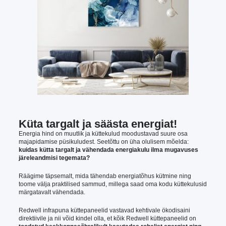
Küta targalt ja säästa energiat!
Energia hind on muutlik ja küttekulud moodustavad suure osa
majapidamise püsikuludest. Seetõttu on üha olulisem mõelda:
kuidas kütta targalt ja vähendada energiakulu ilma mugavuses
järeleandmisi tegemata?
Räägime täpsemalt, mida tähendab energiatõhus kütmine ning
toome välja praktilised sammud, millega saad oma kodu küttekulusid
märgatavalt vähendada.
Redwell infrapuna küttepaneelid vastavad kehtivale ökodisaini
direktiivile ja nii võid kindel olla, et kõik Redwell küttepaneelid on