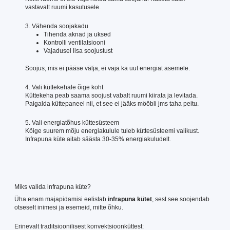
vastavalt ruumi kasutusele.
3. Vähenda soojakadu
Tihenda aknad ja uksed
Kontrolli ventilatsiooni
Vajadusel lisa soojustust
Soojus, mis ei pääse välja, ei vaja ka uut energiat asemele.
4. Vali küttekehale õige koht
Küttekeha peab saama soojust vabalt ruumi kiirata ja levitada.
Paigalda küttepaneel nii, et see ei jääks mööbli jms taha peitu.
5. Vali energiatõhus küttesüsteem
Kõige suurem mõju energiakulule tuleb küttesüsteemi valikust.
Infrapuna küte aitab säästa 30-35% energiakuludelt.
Miks valida infrapuna küte?
Üha enam majapidamisi eelistab
infrapuna kütet
, sest see soojendab
otseselt inimesi ja esemeid, mitte õhku.
Erinevalt traditsioonilisest konvektsioonküttest: