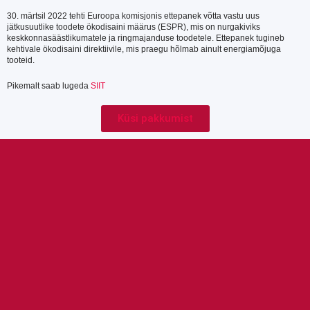
30. märtsil 2022 tehti Euroopa komisjonis ettepanek võtta vastu uus
jätkusuutlike toodete ökodisaini määrus (ESPR), mis on nurgakiviks
keskkonnasäästlikumatele ja ringmajanduse toodetele. Ettepanek tugineb
kehtivale ökodisaini direktiivile, mis praegu hõlmab ainult energiamõjuga
tooteid.
Pikemalt saab lugeda
SIIT
Küsi pakkumist