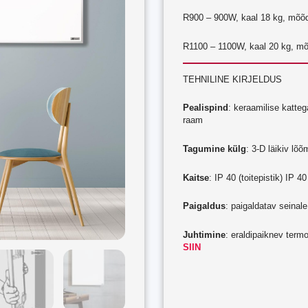
R900 – 900W, kaal 18 kg, mõõ
R1100 – 1100W, kaal 20 kg, m
TEHNILINE KIRJELDUS
Pealispind
: keraamilise katte
raam
Tagumine külg
: 3-D läikiv lõ
Kaitse
: IP 40 (toitepistik) IP 
Paigaldus
: paigaldatav seinale 
Juhtimine
: eraldipaiknev termo
SIIN