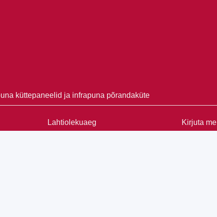
puna küttepaneelid ja infrapuna põrandaküte
Lahtiolekuaeg
Kirjuta me
013 Pärnumaa
E-L oled oodatud võimalustega tutvuma.
Helista või kirjuta ja lepime kokku
sobiva aja. <b
Paku ise välja sobiv aeg kohtumiseks
kas kontoris või sinu juures objektil.