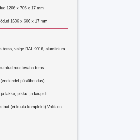
dud 1206 x 706 x 17 mm
õõdud 1606 x 606 x 17 mm
ga teras, valge RAL 9016, alumiinium
õmutatud roostevaba teras
40 (veekindel püsiühendus)
ja lakke, pikku- ja laiupidi
staat (ei kuulu komplekti) Valik on