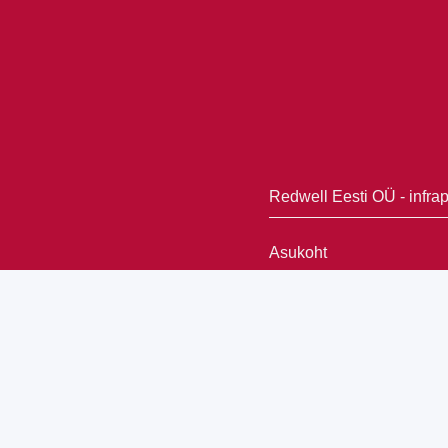
Redwell Eesti OÜ - infra
Asukoht
Vanapargi 2, Pärnu, 80
Telefon