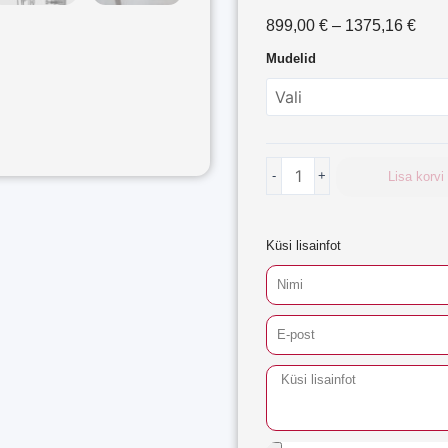
Pric
899,00
€
–
1375,16
€
rang
Emailitud
Mudelid
899,
küttepaneel
thro
kogus
1375
-
+
Lisa korvi
Küsi lisainfot