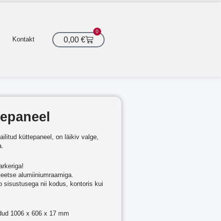
0
Cart
0,00
€
Kontakt
tepaneel
ilitud küttepaneel, on läikiv valge,
a.
arkeriga!
iteetse alumiiniumraamiga.
b sisustusega nii kodus, kontoris kui
dud 1006 x 606 x 17 mm