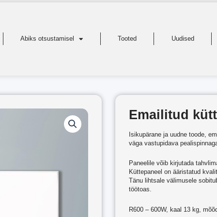
Abiks otsustamisel
Tooted
Uudised
Emailitud küt
Isikupärane ja uudne toode, ema
väga vastupidava pealispinnag
Paneelile võib kirjutada tahvlim
Küttepaneel on ääristatud kval
Tänu lihtsale välimusele sobitu
töötoas.
R600 – 600W, kaal 13 kg, mõõ