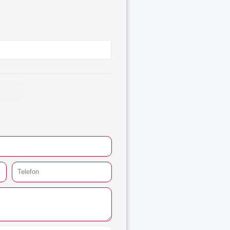
e
e:
00 €
ugh
,16 €