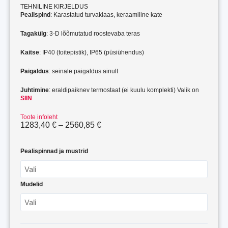
TEHNILINE KIRJELDUS
Pealispind
: Karastatud turvaklaas, keraamiline kate
Tagakülg
: 3-D lõõmutatud roostevaba teras
Kaitse
: IP40 (toitepistik), IP65 (püsiühendus)
Paigaldus
: seinale paigaldus ainult
Juhtimine
: eraldipaiknev termostaat (ei kuulu komplekti) Valik on
SIIN
Toote infoleht
Price
1283,40
€
–
2560,85
€
range:
Klaas-
1283,40 €
küttepaneel
through
Pealispinnad ja mustrid
design-
2560,85 €
line
kogus
Mudelid