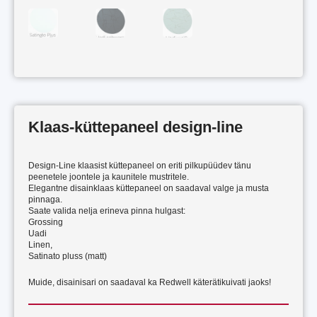
Klaas-küttepaneel design-line
Design-Line klaasist küttepaneel on eriti pilkupüüdev tänu
peenetele joontele ja kaunitele mustritele.
Elegantne disainklaas küttepaneel on saadaval valge ja musta
pinnaga.
Saate valida nelja erineva pinna hulgast:
Grossing
Uadi
Linen,
Satinato pluss (matt)
Muide, disainisari on saadaval ka Redwell käterätikuivati ​​jaoks!