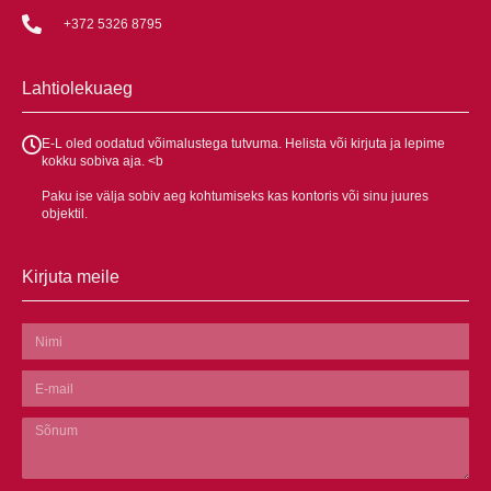
+372 5326 8795
Lahtiolekuaeg
E-L oled oodatud võimalustega tutvuma. Helista või kirjuta ja lepime
kokku sobiva aja. <b
Paku ise välja sobiv aeg kohtumiseks kas kontoris või sinu juures
objektil.
Kirjuta meile