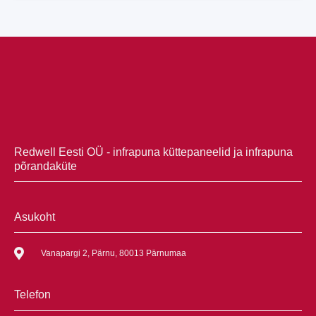
Redwell Eesti OÜ - infrapuna küttepaneelid ja infrapuna
põrandaküte
Asukoht
Vanapargi 2, Pärnu, 80013 Pärnumaa
Telefon