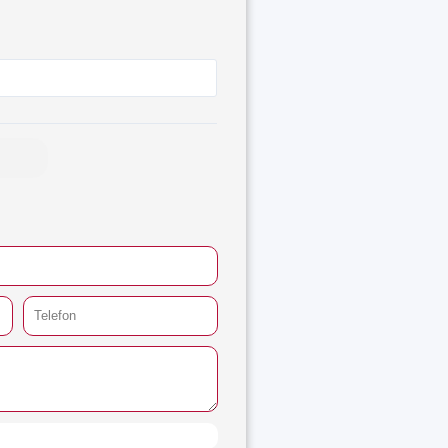
e
e:
28 €
ugh
,92 €