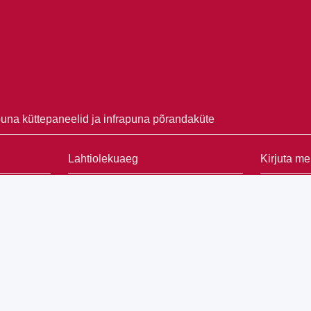
puna küttepaneelid ja infrapuna põrandaküte
Lahtiolekuaeg
Kirjuta me
013 Pärnumaa
E-L oled oodatud võimalustega tutvuma.
Helista või kirjuta ja lepime kokku
sobiva aja. <b
Paku ise välja sobiv aeg kohtumiseks
kas kontoris või sinu juures objektil.
Saada