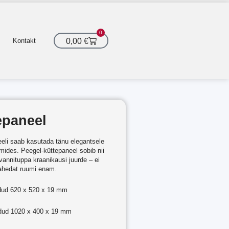
0
Cart
0,00
€
Kontakt
epaneel
eeli saab kasutada tänu elegantsele
mides. Peegel-küttepaneel sobib nii
vannituppa kraanikausi juurde – ei
jahedat ruumi enam.
dud 620 x 520 x 19 mm
dud 1020 x 400 x 19 mm