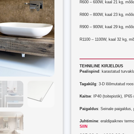
R600 – 600W, kaal 21 kg, mõõ
R800 – 800W, kaal 23 kg, mõõ
R900 – 900W, kaal 29 kg, mõõ
R1100 – 1100W, kaal 32 kg, m
TEHNILINE KIRJELDUS
Pealispind
: karastatud turvak
Tagakülg
: 3-D lõõmutatud roos
Kaitse
: IP40 (toitepistik), IP6
Paigaldus
: Seinale paigaldus, p
Juhtimine
: eraldipaiknev termo
SIIN