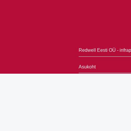
Redwell Eesti OÜ - infra
Asukoht
Vanapargi 2, Pärnu, 80
Telefon