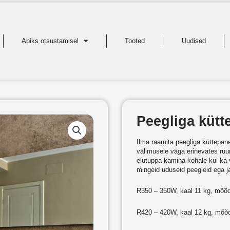
Abiks otsustamisel
Tooted
Uudised
Peegliga kütt
Ilma raamita peegliga küttepan
välimusele väga erinevates ruu
elutuppa kamina kohale kui ka 
mingeid uduseid peegleid ega 
R350 – 350W, kaal 11 kg, mõõ
R420 – 420W, kaal 12 kg, mõõ