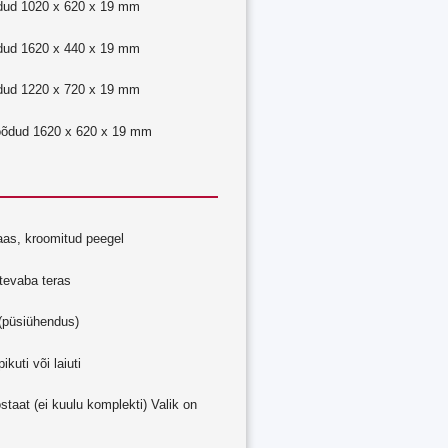
dud 1020 x 620 x 19 mm
dud 1620 x 440 x 19 mm
dud 1220 x 720 x 19 mm
õõdud 1620 x 620 x 19 mm
laas, kroomitud peegel
tevaba teras
5 (püsiühendus)
ikuti või laiuti
staat (ei kuulu komplekti) Valik on