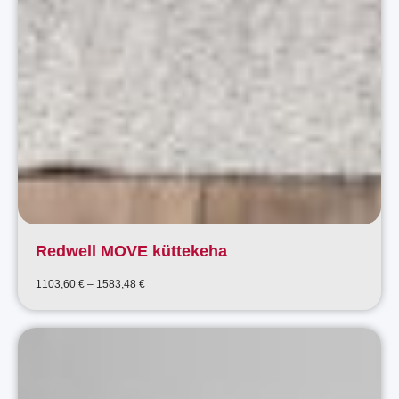
Redwell MOVE küttekeha
Price
1103,60
€
–
1583,48
€
range:
1103,60 €
through
1583,48 €