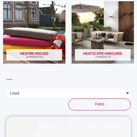
HEATME PADJAD
HEATSCOPE KIIRGURID
12 PRODUCTS
7 PRODUCTS
Kategooriad
Lisad
Filtrid