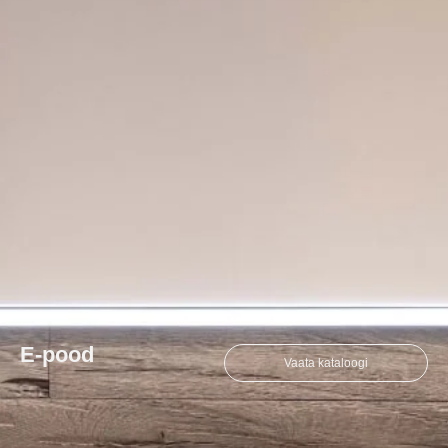
E-pood
Vaata kataloogi