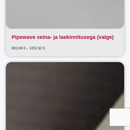
Pipewave seina- ja laekinnitusega (valge)
Price
882,88
€
–
1652,92
€
range:
882,88 €
through
1652,92 €