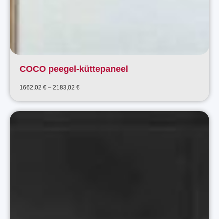
COCO peegel-küttepaneel
Price
1662,02
€
–
2183,02
€
range:
1662,02 €
through
2183,02 €