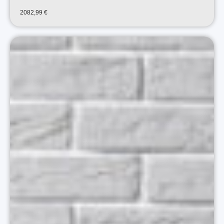
2082,99
€