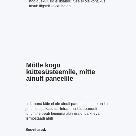
hoolduskulusid ei lisandu. See ei ole koht, kus
tasub liigselt kokku hoida.
Mõtle kogu
küttesüsteemile, mitte
ainult paneelile
Infrapuna küte ei ole ainult paneel – oluline on ka
juhtimine ja kasutus. Infrapuna küttepaneeli
juhtimine peab toimuma alati eraldi paikneva
termostaadi abil!
Soovitused: