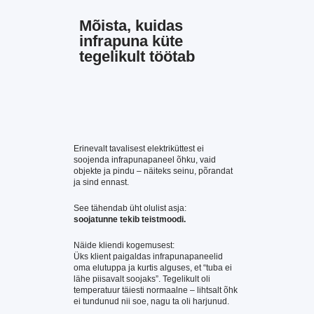
Mõista, kuidas
infrapuna küte
tegelikult töötab
Erinevalt tavalisest elektriküttest ei
soojenda infrapunapaneel õhku, vaid
objekte ja pindu – näiteks seinu, põrandat
ja sind ennast.
See tähendab üht olulist asja:
soojatunne tekib teistmoodi.
Näide kliendi kogemusest:
Üks klient paigaldas infrapunapaneelid
oma elutuppa ja kurtis alguses, et “tuba ei
lähe piisavalt soojaks”. Tegelikult oli
temperatuur täiesti normaalne – lihtsalt õhk
ei tundunud nii soe, nagu ta oli harjunud.