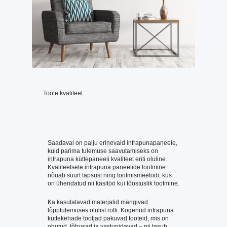
Toote kvaliteet
Saadaval on palju erinevaid infrapunapaneele,
kuid parima tulemuse saavutamiseks on
infrapuna küttepaneeli kvaliteet eriti oluline.
Kvaliteetsete infrapuna paneelide tootmine
nõuab suurt täpsust ning tootmismeetodi, kus
on ühendatud nii käsitöö kui tööstuslik tootmine.
Ka kasutatavad materjalid mängivad
lõpptulemuses olulist rolli. Kogenud infrapuna
küttekehade tootjad pakuvad tooteid, mis on
ohutud, tõhusad ja vastupidavad – nii tasub