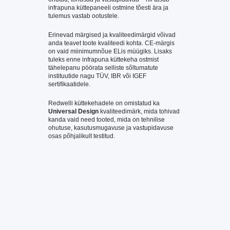
infrapuna küttepaneeli ostmine tõesti ära ja
tulemus vastab ootustele.
Erinevad märgised ja kvaliteedimärgid võivad
anda teavet toote kvaliteedi kohta. CE-märgis
on vaid miinimumnõue ELis müügiks. Lisaks
tuleks enne infrapuna küttekeha ostmist
tähelepanu pöörata selliste sõltumatute
instituutide nagu TÜV, IBR või IGEF
sertifikaatidele.
Redwelli küttekehadele on omistatud ka
Universal Design
kvaliteedimärk, mida tohivad
kanda vaid need tooted, mida on tehnilise
ohutuse, kasutusmugavuse ja vastupidavuse
osas põhjalikult testitud.