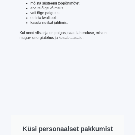
mõista süsteemi tööpõhimõtet
arvuta õige võimsus
vali õige paigutus
eelista kvaliteeti
kasuta nutikat juhtimist
Kui need viis asja on paigas, saad lahenduse, mis on
mugav, energiatõhus ja kestab aastaid.
Küsi personaalset pakkumist