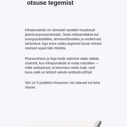
otsuse tegemist
Infrapunaküte on viimastel aastatel muutunud
järjest populaarsemaks. Seda reklaamitakse kui
energiasäästlikku, tervisesõbralikku ja modernset
lahendust. Aga enne valiku tegemist tasub mõned
olulised asjad läbi mõelda.
Planeerimine ja õige toote valimine aitab vältida
olukordi, kus infrapunaküte ei vasta ootustele —
mitte sellepärast, et lahendus oleks halb, vaid
kuna valik on tehtud valede eelduste põhjal.
Siin on 5 praktilist nõuannet, mis aitavad sul teha
otsuse.