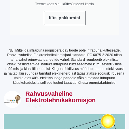
Teeme koos sinu küttesüsteemi korda
Küsi pakkumist
NB! Mitte iga infrapunasoojust eraldav toode pole infrapuna kütteseade.
Rahvusvahelise Elektrotehnikakomisjoni standard IEC 6075-3:2020 aitab
teha vahet erinevate paneelide vahel. Standard reguleerib elektriliste
otseküttesüsteemide, näiteks infrapuna kütteseadmete kiirgusefektiivsuse
mõõtmist ja klassifitseerimist. Kiirgusefektiivsus mõõdab paneeli efektiivsust
ja näitab, kui suur osa tarnitud elektrienergiast tagastatakse soojuskiirgusena.
Vaid alates 40% efektiivsusega paneele võib nimetada infrapuna
küttekehadeks ja sellised tooted tagavad tõhusa energiatarbimise.
Rahvusvaheline
Elektrotehnikakomisjon
Designer