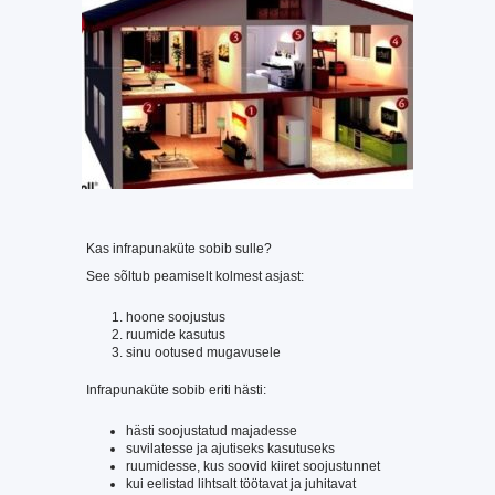
Kas infrapunaküte sobib sulle?
See sõltub peamiselt kolmest asjast:
hoone soojustus
ruumide kasutus
sinu ootused mugavusele
Infrapunaküte sobib eriti hästi:
hästi soojustatud majadesse
suvilatesse ja ajutiseks kasutuseks
ruumidesse, kus soovid kiiret soojustunnet
kui eelistad lihtsalt töötavat ja juhitavat