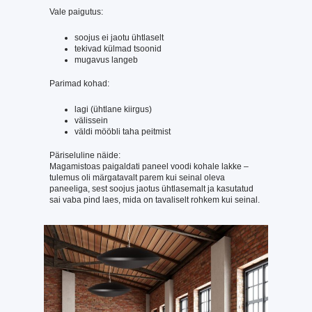
Vale paigutus:
soojus ei jaotu ühtlaselt
tekivad külmad tsoonid
mugavus langeb
Parimad kohad:
lagi (ühtlane kiirgus)
välissein
väldi mööbli taha peitmist
Päriseluline näide:
Magamistoas paigaldati paneel voodi kohale lakke –
tulemus oli märgatavalt parem kui seinal oleva
paneeliga, sest soojus jaotus ühtlasemalt ja kasutatud
sai vaba pind laes, mida on tavaliselt rohkem kui seinal.