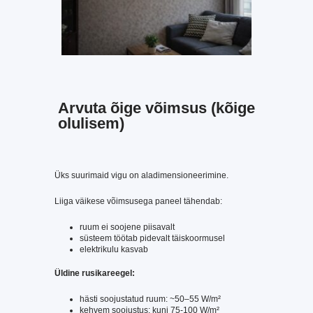
Arvuta õige võimsus (kõige
olulisem)
Üks suurimaid vigu on aladimensioneerimine.
Liiga väikese võimsusega paneel tähendab:
ruum ei soojene piisavalt
süsteem töötab pidevalt täiskoormusel
elektrikulu kasvab
Üldine rusikareegel:
hästi soojustatud ruum: ~50–55 W/m²
kehvem soojustus: kuni 75-100 W/m²