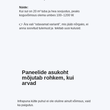
Näide:
Kui sul on 20 m² tuba ja hea soojustus, peaks
koguvõimsus olema umbes 100–1200 W.
👉 Ära vali “odavamat varianti”, mis jääb nõrgaks, ei
anna soovitud tulemust ja tekitab uusi kulusid.
Paneelide asukoht
mõjutab rohkem, kui
arvad
Infrapuna kütte puhul ei ole oluline ainult võimsus, vaid
ka paigutus.