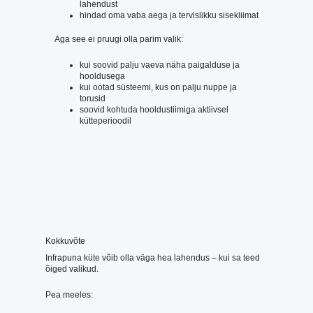
lahendust
hindad oma vaba aega ja tervislikku sisekliimat
Aga see ei pruugi olla parim valik:
kui soovid palju vaeva näha paigalduse ja
hooldusega
kui ootad süsteemi, kus on palju nuppe ja
torusid
soovid kohtuda hooldustiimiga aktiivsel
kütteperioodil
Kokkuvõte
Infrapuna küte võib olla väga hea lahendus – kui sa teed
õiged valikud.
Pea meeles: